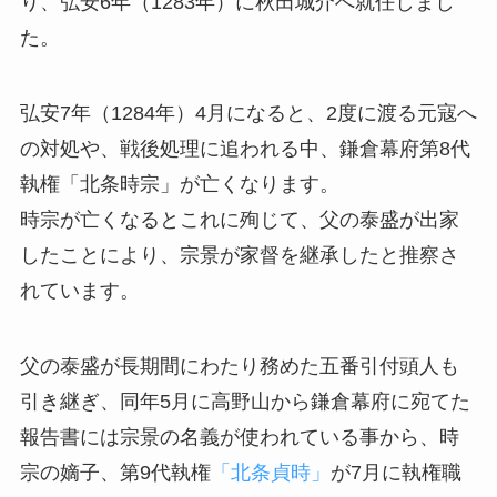
り、弘安6年（1283年）に秋田城介へ就任しまし
た。
弘安7年（1284年）4月になると、2度に渡る元寇へ
の対処や、戦後処理に追われる中、鎌倉幕府第8代
執権「北条時宗」が亡くなります。
時宗が亡くなるとこれに殉じて、父の泰盛が出家
したことにより、宗景が家督を継承したと推察さ
れています。
父の泰盛が長期間にわたり務めた五番引付頭人も
引き継ぎ、同年5月に高野山から鎌倉幕府に宛てた
報告書には宗景の名義が使われている事から、時
宗の嫡子、第9代執権
「北条貞時」
が7月に執権職