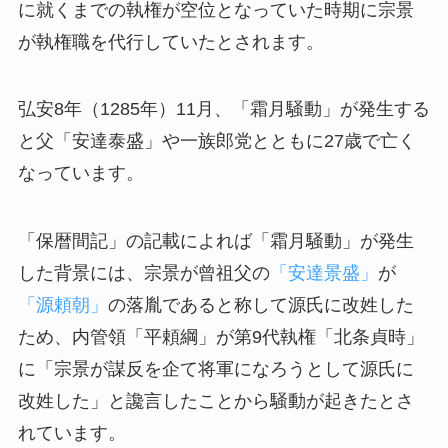
に就くまでの執権が空位となっていた時期に宗景
が執権職を代行していたとされます。
弘安8年（1285年）11月、「霜月騒動」が発生する
と父「安達泰盛」や一族郎党とともに27歳で亡く
なっています。
「保暦間記」の記載によれば「霜月騒動」が発生
した背景には、宗景が曾祖父の
「安達景盛」
が
「源頼朝」
の落胤であると称して源氏に改姓した
ため、内管領「平頼綱」が第9代執権「北条貞時」
に「宗景が謀反を企て将軍になろうとして源氏に
改姓した」と讒言したことから騒動が起きたとさ
れています。