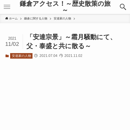
鎌倉アクセス！～歴史散策の旅
～
ホーム
鎌倉に関する人物
安達家の人物
「安達宗景」～霜月騒動にて、
2021
11/02
父・泰盛と共に散る～
2021.07.04
2021.11.02
安達家の人物