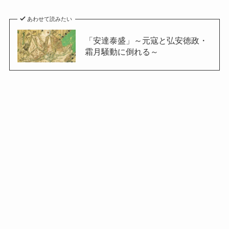
あわせて読みたい
「安達泰盛」～元寇と弘安徳政・
霜月騒動に倒れる～