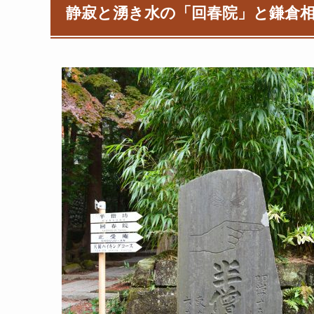
静寂と湧き水の「回春院」と鎌倉