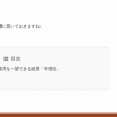
。
部
に置いておきますね↓
目次
模湾を一望できる絶景「半増坊」