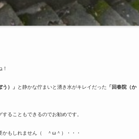
ね！
ぼう）」
と静かな佇まいと湧き水がキレイだった
「回春院（か
グすることもできるのでお勧めです。
要かもしれません（ ＾ω＾）・・・