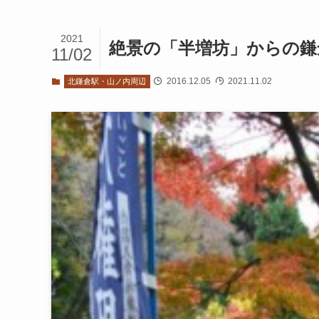
2021
絶景の「半増坊」からの鎌
11/02
2016.12.05
2021.11.02
北鎌倉駅・山ノ内周辺